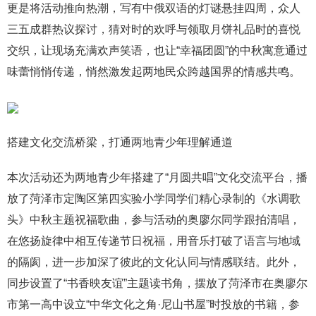
更是将活动推向热潮，写有中俄双语的灯谜悬挂四周，众人
三五成群热议探讨，猜对时的欢呼与领取月饼礼品时的喜悦
交织，让现场充满欢声笑语，也让“幸福团圆”的中秋寓意通过
味蕾悄悄传递，悄然激发起两地民众跨越国界的情感共鸣。
搭建文化交流桥梁，打通两地青少年理解通道
本次活动还为两地青少年搭建了“月圆共唱”文化交流平台，播
放了菏泽市定陶区第四实验小学同学们精心录制的《水调歌
头》中秋主题祝福歌曲，参与活动的奥廖尔同学跟拍清唱，
在悠扬旋律中相互传递节日祝福，用音乐打破了语言与地域
的隔阂，进一步加深了彼此的文化认同与情感联结。此外，
同步设置了“书香映友谊”主题读书角，摆放了菏泽市在奥廖尔
市第一高中设立“中华文化之角·尼山书屋”时投放的书籍，参