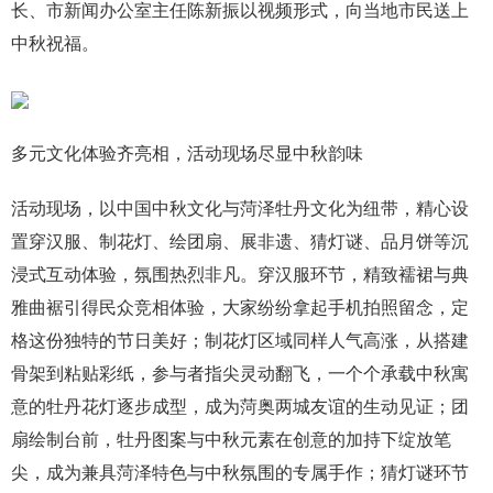
长、市新闻办公室主任陈新振以视频形式，向当地市民送上
中秋祝福。
多元文化体验齐亮相，活动现场尽显中秋韵味
活动现场，以中国中秋文化与菏泽牡丹文化为纽带，精心设
置穿汉服、制花灯、绘团扇、展非遗、猜灯谜、品月饼等沉
浸式互动体验，氛围热烈非凡。穿汉服环节，精致襦裙与典
雅曲裾引得民众竞相体验，大家纷纷拿起手机拍照留念，定
格这份独特的节日美好；制花灯区域同样人气高涨，从搭建
骨架到粘贴彩纸，参与者指尖灵动翻飞，一个个承载中秋寓
意的牡丹花灯逐步成型，成为菏奥两城友谊的生动见证；团
扇绘制台前，牡丹图案与中秋元素在创意的加持下绽放笔
尖，成为兼具菏泽特色与中秋氛围的专属手作；猜灯谜环节