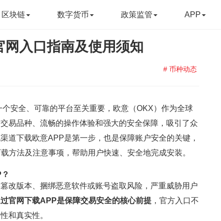
区块链
数字货币
政策监管
APP
官网入口指南及使用须知
# 币种动态
一个安全、可靠的平台至关重要，欧意（OKX）作为全球
的交易品种、流畅的操作体验和强大的安全保障，吸引了众
渠道下载欧意APP是第一步，也是保障账户安全的关键，
下载方法及注意事项，帮助用户快速、安全地完成安装。
P？
在篡改版本、捆绑恶意软件或账号盗取风险，严重威胁用户
过官网下载APP是保障交易安全的核心前提
，官方入口不
整性和真实性。