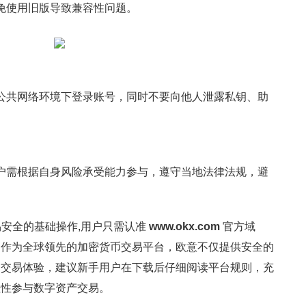
免使用旧版导致兼容性问题。
公共网络环境下登录账号，同时不要向他人泄露私钥、助
户需根据自身风险承受能力参与，遵守当地法律法规，避
易安全的基础操作,用户只需认准
www.okx.com
官方域
，作为全球领先的加密货币交易平台，欧意不仅提供安全的
的交易体验，建议新手用户在下载后仔细阅读平台规则，充
理性参与数字资产交易。